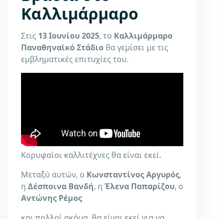
Καλλιμάρμαρο
Στις
13 Ιουνίου 2025
, το
Καλλιμάρμαρο
Παναθηναϊκό Στάδιο
θα γεμίσει με τις
εμβληματικές επιτυχίες του.
Κορυφαίοι καλλιτέχνες θα είναι εκεί.
Μεταξύ αυτών, ο
Κωνσταντίνος Αργυρός
,
η
Δέσποινα Βανδή
, η
Έλενα Παπαρίζου
, ο
Αντώνης Ρέμος
και πολλοί ακόμα, θα είναι εκεί για να