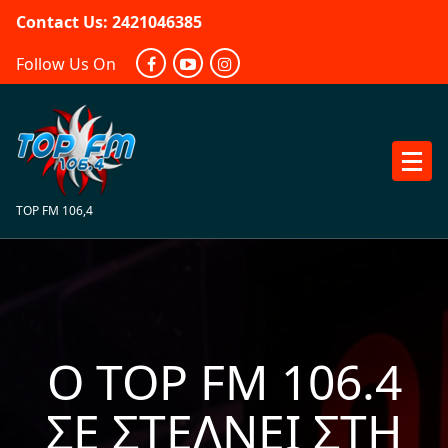
Skip
Contact Us: 2421046385
to
content
Follow Us On
TOP FM 106,4
Ο TOP FM 106.4
ΣΕ ΣΤΈΛΝΕΙ ΣΤΗ