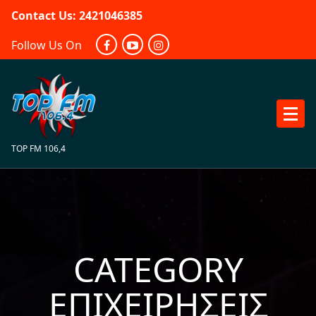
Skip
Contact Us: 2421046385
to
content
Follow Us On
TOP FM 106,4
CATEGORY
ΕΠΙΧΕΙΡΉΣΕΙΣ