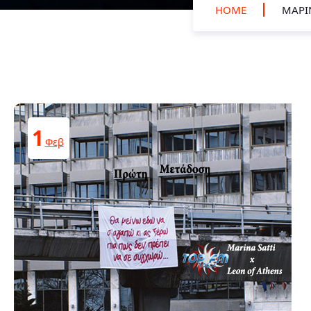
HOME
ΜΑΡΊΝ
1
Φεβ