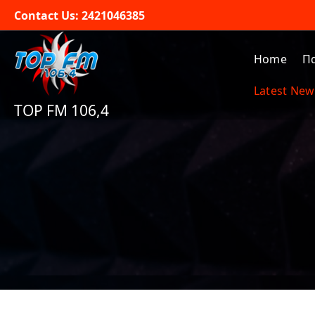
Skip
Contact Us: 2421046385
to
content
Home
Π
Latest New
TOP FM 106,4