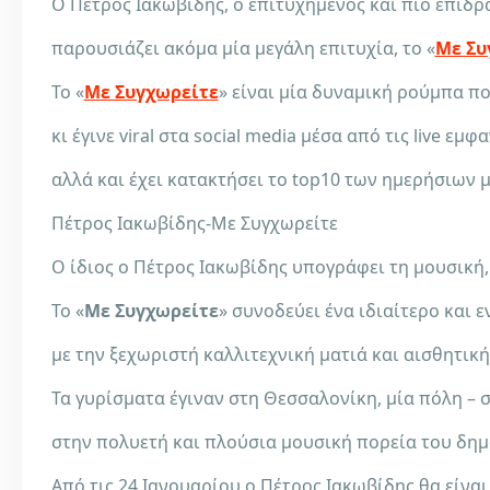
Ο Πέτρος Ιακωβίδης, ο επιτυχημένος και πιο επιδρα
παρουσιάζει ακόμα μία μεγάλη επιτυχία, το «
Με Συ
Το «
Με Συγχωρείτε
» είναι μία δυναμική ρούμπα πο
κι έγινε viral στα social media μέσα από τις live ε
αλλά και έχει κατακτήσει το top10 των ημερήσιων μ
Πέτρος Ιακωβίδης-Με Συγχωρείτε
Ο ίδιος ο Πέτρος Ιακωβίδης υπογράφει τη μουσική,
Το «
Με Συγχωρείτε
» συνοδεύει ένα ιδιαίτερο και 
με την ξεχωριστή καλλιτεχνική ματιά και αισθητικ
Τα γυρίσματα έγιναν στη Θεσσαλονίκη, μία πόλη – 
στην πολυετή και πλούσια μουσική πορεία του δημο
Από τις 24 Ιανουαρίου ο Πέτρος Ιακωβίδης θα είνα