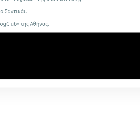
ο Σαντικάι,
ogClub» της Αθήνας.