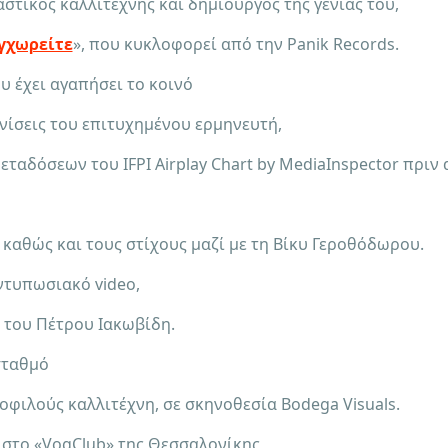
στικός καλλιτέχνης και δημιουργός της γενιάς του,
γχωρείτε
», που κυκλοφορεί από την Panik Records.
υ έχει αγαπήσει το κοινό
μφανίσεις του επιτυχημένου ερμηνευτή,
εταδόσεων του IFPI Airplay Chart by MediaInspector πρι
 καθώς και τους στίχους μαζί με τη Βίκυ Γεροθόδωρου.
εντυπωσιακό video,
ή του Πέτρου Ιακωβίδη.
σταθμό
φιλούς καλλιτέχνη, σε σκηνοθεσία Bodega Visuals.
ι στο «VogClub» της Θεσσαλονίκης