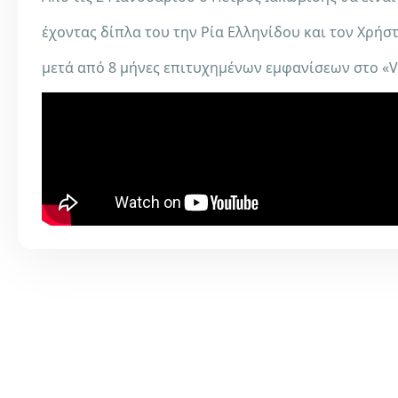
έχοντας δίπλα του την Ρία Ελληνίδου και τον Χρήστ
μετά από 8 μήνες επιτυχημένων εμφανίσεων στο «V