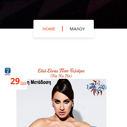
HOME
ΜΑΛΟΎ
29
Ιαν