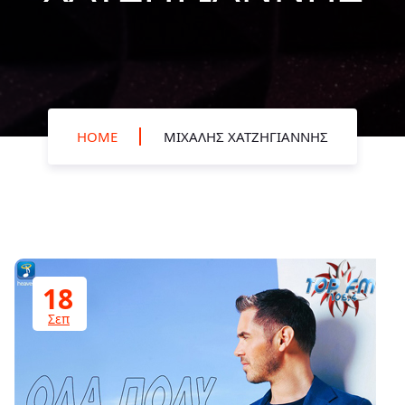
HOME
ΜΙΧΆΛΗΣ ΧΑΤΖΗΓΙΆΝΝΗΣ
18
Σεπ