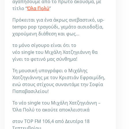
αγαπήσουμε από το πρώτο άκουσμα, με
τίτλο “
Όλα Πολύ
”
Πρόκειται για ένα άκρως ανεβαστικό, up-
tempo pop τραγούδι, γεμάτο αισιοδοξία,
χαρούμενη διάθεση και φως…
το μόνο σίγουρο είναι ότι το
νέο single του Μιχάλη Χατζηγιάννη θα
γίνει το φετινό μας σύνθημα!
Τη μουσική υπογράφει ο Μιχάλης
Χατζηγιάννης με τον Κριστιάν Εφραιμίδη,
ενώ στους στίχους συναντάμε την Σοφία
Παπαβασιλείου!
Το νέο single του Μιχάλη Χατζηγιάννη –
Όλα Πολύ το ακούτε αποκλειστικά
στον TOP FM 106,4 από Δευτέρα 18
Σεπτεμβρίου