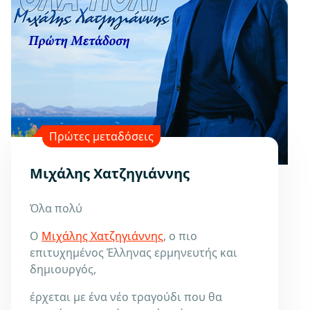
Πρώτες μεταδόσεις
Μιχάλης Χατζηγιάννης
Όλα πολύ
Ο
Μιχάλης Χατζηγιάννης
, ο πιο
επιτυχημένος Έλληνας ερμηνευτής και
δημιουργός,
έρχεται με ένα νέο τραγούδι που θα