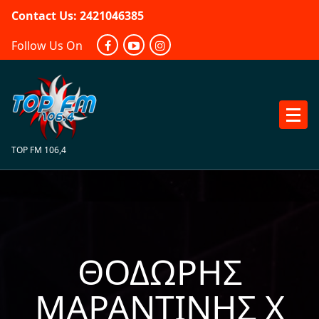
Skip
Contact Us: 2421046385
to
content
Follow Us On
TOP FM 106,4
ΘΟΔΩΡΉΣ
ΜΑΡΑΝΤΊΝΗΣ X