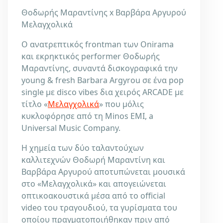
Θοδωρής Μαραντίνης x Βαρβάρα Αργυρού
Μελαγχολικά
Ο ανατρεπτικός frontman των Onirama
και εκρηκτικός performer Θοδωρής
Μαραντίνης, συναντά δισκογραφικά την
young & fresh Barbara Argyrou σε ένα pop
single με disco vibes δια χειρός ARCADE με
τίτλο «
Μελαγχολικά
» που μόλις
κυκλοφόρησε από τη Minos EMI, a
Universal Music Company.
Η χημεία των δύο ταλαντούχων
καλλιτεχνών Θοδωρή Μαραντίνη και
Βαρβάρα Αργυρού αποτυπώνεται μουσικά
στο «Μελαγχολικά» και απογειώνεται
οπτικοακουστικά μέσα από το official
video του τραγουδιού, τα γυρίσματα του
οποίου πραγματοποιήθηκαν πριν από