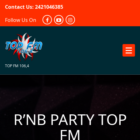
Skip
Contact Us: 2421046385
to
content
Follow Us On
TOP FM 106,4
R’NB PARTY TOP
FM