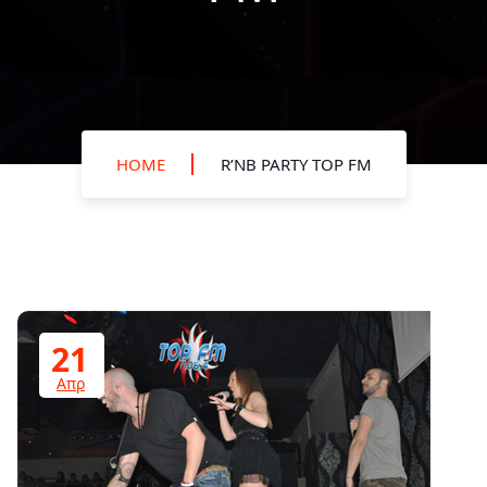
HOME
R’NB PARTY TOP FM
21
Απρ