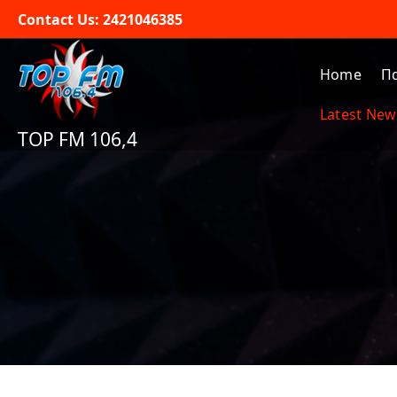
Skip
Contact Us: 2421046385
to
content
Home
Π
Latest New
TOP FM 106,4