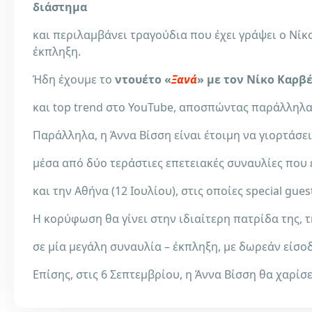
διάστημα
και περιλαμβάνει τραγούδια που έχει γράψει ο Νίκο
έκπληξη.
Ήδη έχουμε το
ντουέτο «
Ξανά
» με τον Νίκο Καρβ
και top trend στο YouTube, αποσπώντας παράλληλα
Παράλληλα, η Άννα Βίσση είναι έτοιμη να γιορτάσει
μέσα από δύο τεράστιες επετειακές συναυλίες που έ
και την Αθήνα (12 Ιουλίου), στις οποίες special gue
Η κορύφωση θα γίνει στην ιδιαίτερη πατρίδα της, τ
σε μία μεγάλη συναυλία – έκπληξη, με δωρεάν είσ
Επίσης, στις 6 Σεπτεμβρίου, η Άννα Βίσση θα χαρίσ