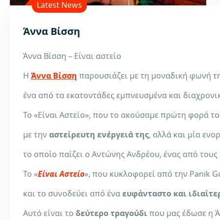
Latest News
Άννα Βίσση
Άννα Βίσση – Είναι αστείο
Η
Άννα Βίσση
παρουσιάζει με τη μοναδική φωνή τη
ένα από τα εκατοντάδες εμπνευσμένα και διαχρονικ
Το «Είναι Αστείο», που το ακούσαμε πρώτη φορά το
με την
αστείρευτη ενέργειά της
, αλλά και μία εν
το οποίο παίζει ο Αντώνης Ανδρέου, ένας από τους 
Το «
Είναι Αστείο
», που κυκλοφορεί από την Panik Go
και
το συνοδεύει από ένα
ευφάνταστο και ιδιαίτερ
Αυτό είναι το
δεύτερο τραγούδι
που μας έδωσε η Ά