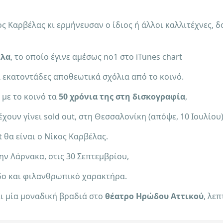
ς Καρβέλας κι ερμήνευσαν ο ίδιος ή άλλοι καλλιτέχνες, 
έλα
, το οποίο έγινε αμέσως no1 στο iTunes chart
 εκατοντάδες αποθεωτικά σχόλια από το κοινό.
 με το κοινό τα
50 χρόνια της στη δισκογραφία
,
χουν γίνει sold out, στη Θεσσαλονίκη (απόψε, 10 Ιουλίου
st θα είναι ο Νίκος Καρβέλας.
ην Λάρνακα, στις 30 Σεπτεμβρίου,
οδο και φιλανθρωπικό χαρακτήρα.
ει μία μοναδική βραδιά στο
θέατρο Ηρώδου Αττικού
, λε